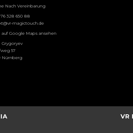
ne Nach Vereinbarung
176 328 650 88
kt@vr-magictouch.de
 auf Google Maps ansehen
 Grygoryev
ifweg 57
 Nürnberg
IA
VR