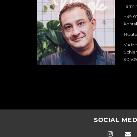
Termi
+49 0
konta
Route
Vadim
Schle
90409
SOCIAL MED