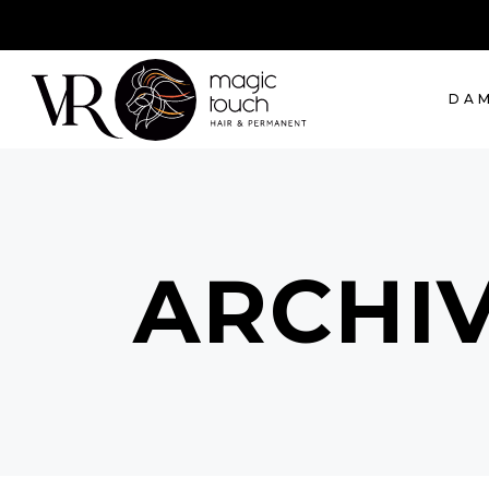
Schleifweg 57, 90409 Nürnberg
DA
ARCHI