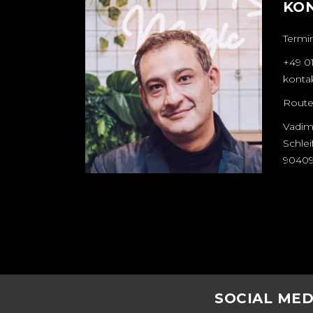
KO
Termi
+49 0
konta
Route
Vadim
Schle
90409
SOCIAL MED