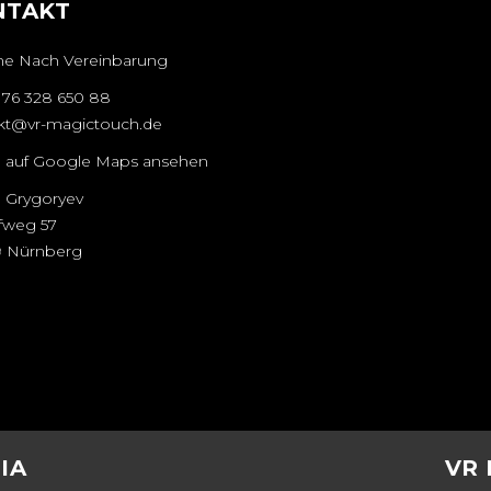
NTAKT
ne Nach Vereinbarung
176 328 650 88
kt@vr-magictouch.de
 auf Google Maps ansehen
 Grygoryev
ifweg 57
 Nürnberg
IA
VR