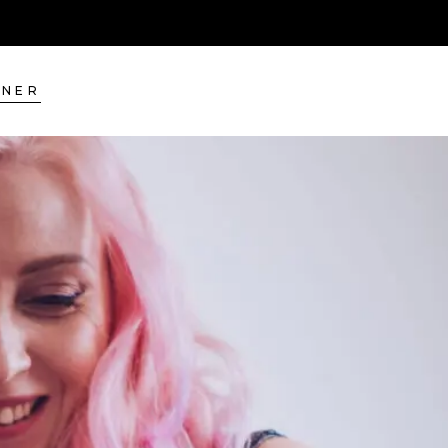
+49 0176 328 650 88
|
kontakt@vr-magictouch.de
TNER