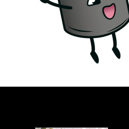
Maki IT bietet dir Hosting von
Websites, sowie E-Mail und
Groupware, Beratung,
Training, Managed Services
und weitere IT-
Dienstleistungen an.