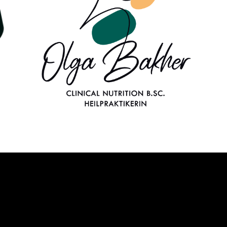
Alles rund um ästhetische
Behandlungen,
Unterspritzungen & LPG
Endermologie.
Schleifweg
57, 90409, Nürnberg
+49 (0)
17634589928 Webseite: www.pr