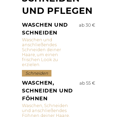
UND PFLEGEN
WASCHEN UND
ab 30 €
SCHNEIDEN
Waschen und
anschließendes
Schneiden deiner
Haare, um einen
frischen Look zu
erzielen.
Schneiden
WASCHEN,
ab 55 €
SCHNEIDEN UND
FÖHNEN
Waschen, Schneiden
und anschließendes
Föhnen deiner Haare,