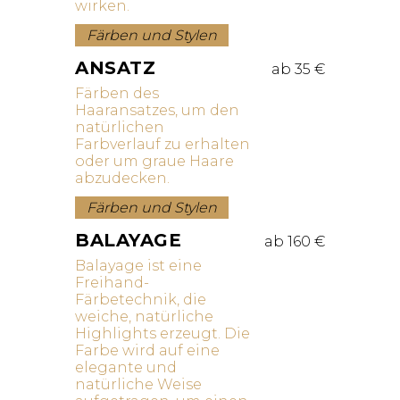
wirken.
Färben und Stylen
ANSATZ
ab 35 €
Färben des
Haaransatzes, um den
natürlichen
Farbverlauf zu erhalten
oder um graue Haare
abzudecken.
Färben und Stylen
BALAYAGE
ab 160 €
Balayage ist eine
Freihand-
Färbetechnik, die
weiche, natürliche
Highlights erzeugt. Die
Farbe wird auf eine
elegante und
natürliche Weise