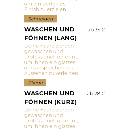
um ein perfektes
Finish zu erzielen.
Schneiden
WASCHEN UND
ab 35 €
FÖHNEN (LANG)
Deine Haare werden
gewaschen und
professionell geföhnt,
um ihnen ein glattes
und ansprechendes
Aussehen zu verleihen.
Pflege
WASCHEN UND
ab 28 €
FÖHNEN (KURZ)
Deine Haare werden
gewaschen und
professionell geföhnt,
um ihnen ein glattes