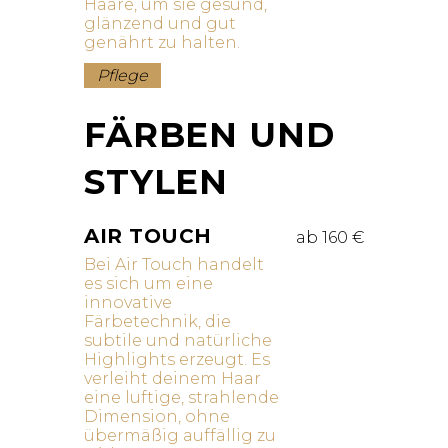
Haare, um sie gesund,
glänzend und gut
genährt zu halten.
Pflege
FÄRBEN UND
STYLEN
AIR TOUCH
ab 160 €
Bei Air Touch handelt
es sich um eine
innovative
Färbetechnik, die
subtile und natürliche
Highlights erzeugt. Es
verleiht deinem Haar
eine luftige, strahlende
Dimension, ohne
übermäßig auffällig zu