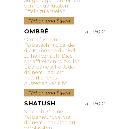
aufgetragen, um einen
sonnengeküssten
Effekt zu erzielen.
Färben und Stylen
OMBRÉ
ab 160 €
Ombré ist eine
Färbetechnik, bei der
die Farbe von dunkel
zu hell verläuft. Dies
schafft einen reizvollen
Übergangseffekt, der
deinem Haar ein
natürlicheres
Aussehen verleiht.
Färben und Stylen
SHATUSH
ab 160 €
Shatush ist eine
Färbemethode, die
deinem Haar eine Art
verblassten,