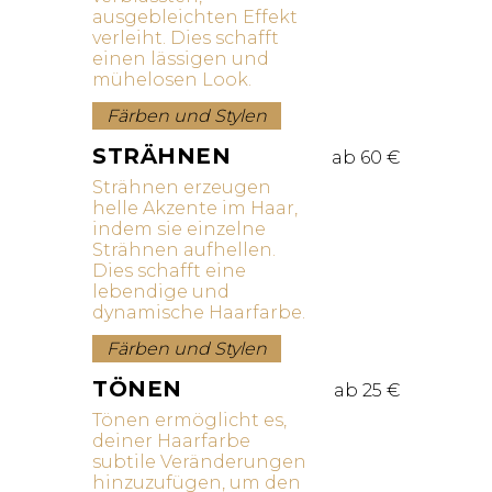
ausgebleichten Effekt
verleiht. Dies schafft
einen lässigen und
mühelosen Look.
Färben und Stylen
STRÄHNEN
ab 60 €
Strähnen erzeugen
helle Akzente im Haar,
indem sie einzelne
Strähnen aufhellen.
Dies schafft eine
lebendige und
dynamische Haarfarbe.
Färben und Stylen
TÖNEN
ab 25 €
Tönen ermöglicht es,
deiner Haarfarbe
subtile Veränderungen
hinzuzufügen, um den